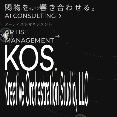
賜物を、響き合わせる。
AIコンサルティング
AI CONSULTING
アーティストマネジメント
ARTIST
MANAGEMENT