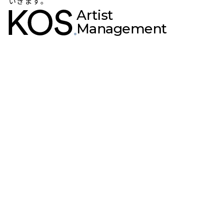
いきます。
Artist
Management
THE ARTIST
Gen
Okuda
ピアニスト／作曲家
2001年生まれ。5歳で作曲を始め、10歳でCDデビュー。
「ジャズジャパンアワード」受賞やJASRAC最年少作曲家登録
を経て、
NHK出演やアニメ音楽制作など多方面で活躍中の
ジャズピアニスト・作曲家。